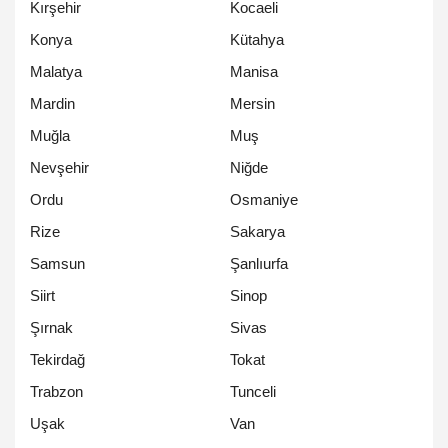
Kırşehir
Kocaeli
Konya
Kütahya
Malatya
Manisa
Mardin
Mersin
Muğla
Muş
Nevşehir
Niğde
Ordu
Osmaniye
Rize
Sakarya
Samsun
Şanlıurfa
Siirt
Sinop
Şırnak
Sivas
Tekirdağ
Tokat
Trabzon
Tunceli
Uşak
Van