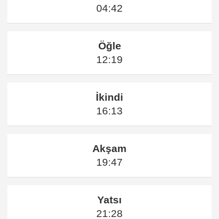
04:42
Öğle
12:19
İkindi
16:13
Akşam
19:47
Yatsı
21:28