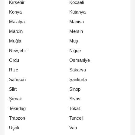
Kırşehir
Kocaeli
Konya
Kütahya
Malatya
Manisa
Mardin
Mersin
Muğla
Muş
Nevşehir
Niğde
Ordu
Osmaniye
Rize
Sakarya
Samsun
Şanlıurfa
Siirt
Sinop
Şırnak
Sivas
Tekirdağ
Tokat
Trabzon
Tunceli
Uşak
Van