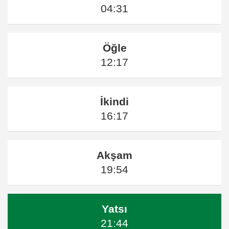
04:31
Öğle
12:17
İkindi
16:17
Akşam
19:54
Yatsı
21:44