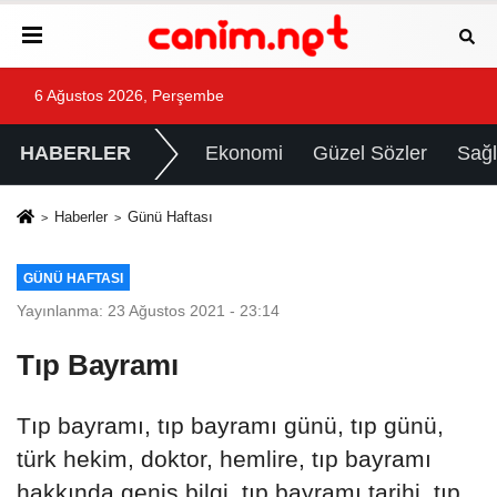
6 Ağustos 2026, Perşembe
HABERLER
Ekonomi
Güzel Sözler
Sağl
Haberler
Günü Haftası
GÜNÜ HAFTASI
Yayınlanma: 23 Ağustos 2021 - 23:14
Tıp Bayramı
Tıp bayramı, tıp bayramı günü, tıp günü,
türk hekim, doktor, hemlire, tıp bayramı
hakkında geniş bilgi, tıp bayramı tarihi, tıp