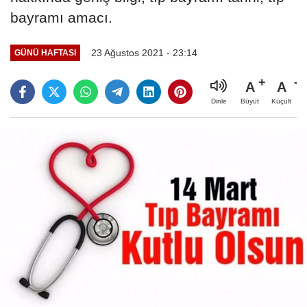
bayramı amacı.
23 Ağustos 2021 - 23:14
GÜNÜ HAFTASI
A
A
Büyüt
Küçült
Dinle