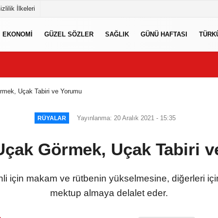
izlilik İlkeleri
EKONOMI
GÜZEL SÖZLER
SAĞLIK
GÜNÜ HAFTASI
TÜRK
mek, Uçak Tabiri ve Yorumu
Yayınlanma: 20 Aralık 2021 - 15:35
RÜYALAR
çak Görmek, Uçak Tabiri 
i için makam ve rütbenin yükselmesine, diğerleri i
mektup almaya delalet eder.