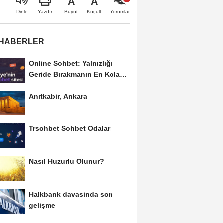
A
A
Büyüt
Küçült
Dinle
Yazdır
Yorumlar
 HABERLER
Online Sohbet: Yalnızlığı
Geride Bırakmanın En Kolay
Yolu
Anıtkabir, Ankara
Trsohbet Sohbet Odaları
Nasıl Huzurlu Olunur?
Halkbank davasinda son
gelişme