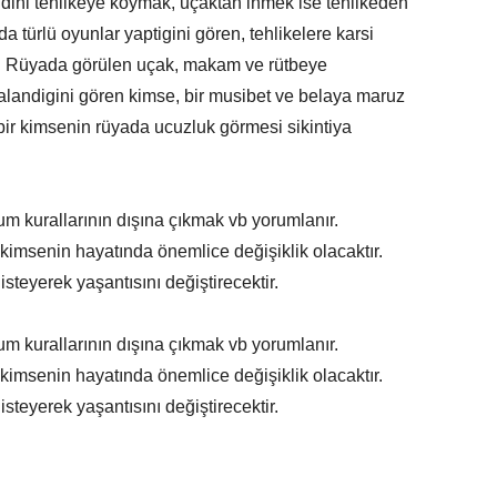
ini tehlikeye koymak, uçaktan inmek ise tehlikeden
a türlü oyunlar yaptigini gören, tehlikelere karsi
de: Rüyada görülen uçak, makam ve rütbeye
alandigini gören kimse, bir musibet ve belaya maruz
bir kimsenin rüyada ucuzluk görmesi sikintiya
lum kurallarının dışına çıkmak vb yorumlanır.
kimsenin hayatında önemlice değişiklik olacaktır.
teyerek yaşantısını değiştirecektir.
lum kurallarının dışına çıkmak vb yorumlanır.
kimsenin hayatında önemlice değişiklik olacaktır.
teyerek yaşantısını değiştirecektir.