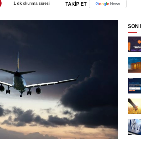
1 dk
okunma süresi
TAKİP ET
SON