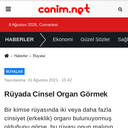
8 Ağustos 2026, Cumartesi
HABERLER
Ekonomi
Güzel Sözler
Sağl
Haberler
Rüyalar
RÜYALAR
Yayınlanma: 31 Ağustos 2021 - 15:42
Rüyada Cinsel Organ Görmek
Bir kimse rüyasında iki veya daha fazla
cinsiyet (erkeklik) organı bulunuyormuş
olduğunu görse, bu rüyası onun malının