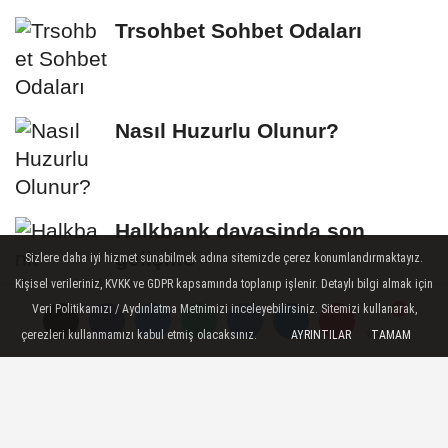
Trsohbet Sohbet Odaları
Nasıl Huzurlu Olunur?
Halkbank davasinda son
gelişme
Sizlere daha iyi hizmet sunabilmek adına sitemizde çerez konumlandırmaktayız.
Kişisel verileriniz, KVKK ve GDPR kapsamında toplanıp işlenir. Detaylı bilgi almak için
Veri Politikamızı / Aydınlatma Metnimizi inceleyebilirsiniz. Sitemizi kullanarak,
çerezleri kullanmamızı kabul etmiş olacaksınız.
AYRINTILAR
TAMAM
Yorumlar
Yorumlar
Künye
İletişim
Çerez Politikası
Gizlilik İlkeleri
Mobil Sohbet
islami sohbet