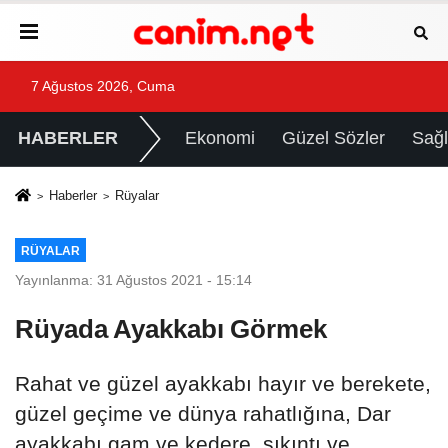
7 Ağustos 2026, Cuma
HABERLER
Ekonomi
Güzel Sözler
Sağl
Haberler
Rüyalar
RÜYALAR
Yayınlanma: 31 Ağustos 2021 - 15:14
Rüyada Ayakkabı Görmek
Rahat ve güzel ayakkabı hayır ve berekete,
güzel geçime ve dünya rahatlığına, Dar
ayakkabı gam ve kedere, sıkıntı ve