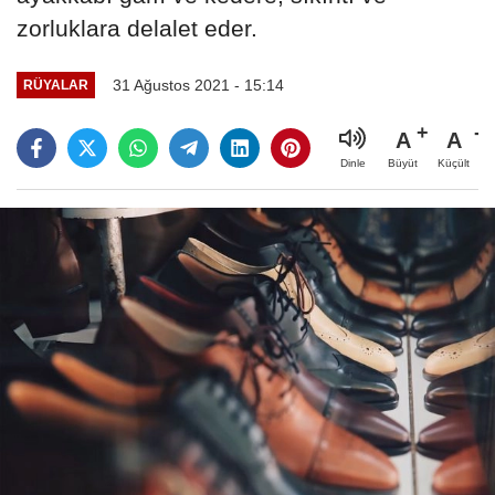
zorluklara delalet eder.
31 Ağustos 2021 - 15:14
RÜYALAR
A
A
Büyüt
Küçült
Dinle