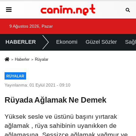
9 Ağustos 2026, Pazar
HABERLER
Ekonomi
Güzel Sözler
Sağl
Haberler
Rüyalar
RÜYALAR
Yayınlanma: 01 Eylül 2021 - 09:10
Rüyada Ağlamak Ne Demek
Yüksek sesle ve üstünü başını yırtarak
ağlamak , rüya sahibinin uyanıkken de
ağlamasına, Sessizce ağlamak yağmur ve