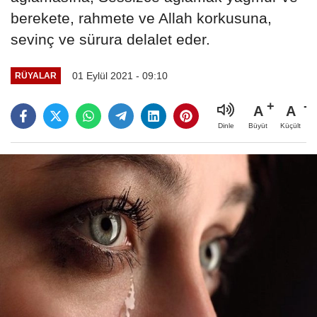
berekete, rahmete ve Allah korkusuna,
sevinç ve sürura delalet eder.
01 Eylül 2021 - 09:10
RÜYALAR
A
A
Büyüt
Küçült
Dinle