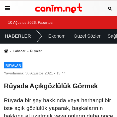
10 Ağustos 2026, Pazartesi
HABERLER
Ekonomi
Güzel Sözler
Sağl
Haberler
Rüyalar
RÜYALAR
Yayınlanma: 30 Ağustos 2021 - 19:44
Rüyada Açıkgözlülük Görmek
Rüyada bir şey hakkında veya herhangi bir
iste açık gözlülük yaparak, başkalarının
hakkına el uzatmak veya onların daha önce