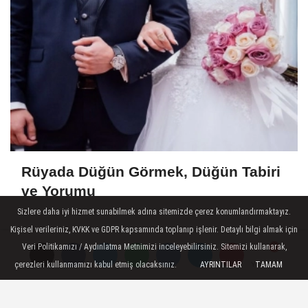
Rüyada Düğün Görmek, Düğün Tabiri
ve Yorumu
Sizlere daha iyi hizmet sunabilmek adına sitemizde çerez konumlandırmaktayız.
Kişisel verileriniz, KVKK ve GDPR kapsamında toplanıp işlenir. Detaylı bilgi almak için
SON HABERLER
Veri Politikamızı / Aydınlatma Metnimizi inceleyebilirsiniz. Sitemizi kullanarak,
çerezleri kullanmamızı kabul etmiş olacaksınız.
AYRINTILAR
TAMAM
Yorumlar
Yorumlar
Online Sohbet: Yalnızlığı
Geride Bırakmanın En Kolay