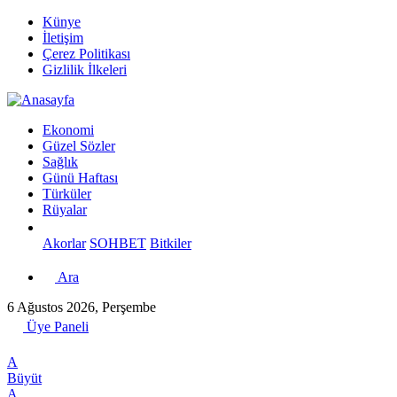
Künye
İletişim
Çerez Politikası
Gizlilik İlkeleri
Ekonomi
Güzel Sözler
Sağlık
Günü Haftası
Türküler
Rüyalar
Akorlar
SOHBET
Bitkiler
Ara
6 Ağustos 2026, Perşembe
Üye Paneli
A
Büyüt
A