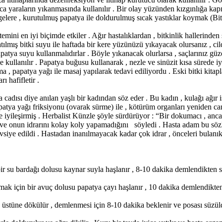
ca yaraların yıkanmasında kullanılır . Bir olay yüzünden kızgınlığa kap
gelere , kurutulmuş papatya ile doldurulmuş sıcak yastıklar koymak (Bitki
stemini en iyi biçimde etkiler . Ağır hastalıklardan , bitkinlik hallerind
mış bitki suyu ile haftada bir kere yüzünüzü yıkayacak olursanız , cildi
papatya suyu kullanmalıdırlar . Böyle yıkanacak olurlarsa , saçlarınız g
e kullanılır . Papatya buğusu kullanarak , nezle ve sinüzit kısa sürede iy
a , papatya yağı ile masaj yapılarak tedavi ediliyordu . Eski bitki kita
ı hafifletir .
 cadısı diye anılan yaşlı bir kadından söz eder . Bu kadın , kulağı ağır i
tya yağı friksiyonu (ovarak sürme) ile , kötürüm organları yeniden canla
 iyileşirmiş . Herbalist Künzle şöyle sürdürüyor : “Bir dokumacı , an
tı ve onun idrarını kolay koly yapamadığını söyledi . Hasta adam bu sö
avsiye edildi . Hastadan inanılmayacak kadar çok idrar , önceleri bulanı
 bir su bardağı dolusu kaynar suyla haşlanır , 8-10 dakika demlendikten s
ak için bir avuç dolusu papatya çayı haşlanır , 10 dakika demlendikte
 üstüne dökülür , demlenmesi için 8-10 dakika beklenir ve posası süzüld