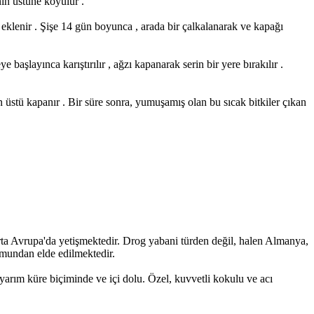
nın üstüne koyulur .
 eklenir . Şişe 14 gün boyunca , arada bir çalkalanarak ve kapağı
başlayınca karıştırılır , ağzı kapanarak serin bir yere bırakılır .
n üstü kapanır . Bir süre sonra, yumuşamış olan bu sıcak bitkiler çıkan
rta Avrupa'da yetişmektedir. Drog yabani türden değil, halen Almanya,
ormundan elde edilmektedir.
arım küre biçiminde ve içi dolu. Özel, kuvvetli kokulu ve acı