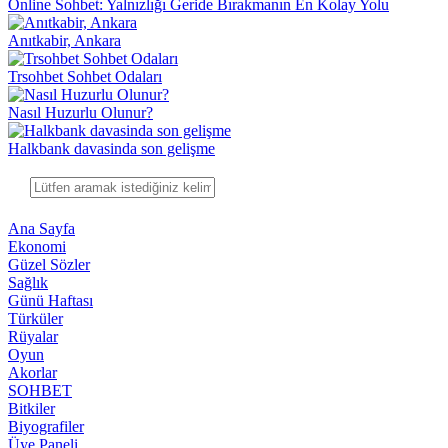
Online Sohbet: Yalnızlığı Geride Bırakmanın En Kolay Yolu
Anıtkabir, Ankara
Trsohbet Sohbet Odaları
Nasıl Huzurlu Olunur?
Halkbank davasinda son gelişme
Ana Sayfa
Ekonomi
Güzel Sözler
Sağlık
Günü Haftası
Türküler
Rüyalar
Oyun
Akorlar
SOHBET
Bitkiler
Biyografiler
Üye Paneli