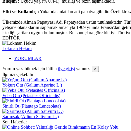
Bileşim :
Uçucu yağ (% 0,4-1), müsilaj ve rezin taşımaktadır.
Etki ve Kullanılış :
Yukarıda anlatılan adi papatya gibidir. Özellikle 
Ülkemizde Alman Papatyası Adi Papatyadan üstün tutulmaktadır. Türkiy
yetişme olanaklarını saptamak amacıyla 1969 yılında Fransa'dan getiril
istediği şartlara uygun bulunmuştur. Bu sonuçlara göre bitkiyi Türki
EDİTÖR
Lokman Hekim
YORUMLAR
Yorum yazabilmek için lütfen
üye girişi
yapınız.
×
İlginizi Çekebilir
Yoğurt Otu (Galium Aparine L.)
Veba Otu (Petasites Officinalis)
Sinirli Ot (Plantago Lanceolata)
Sarımsak (Allium Sativum L .)
Son Haberler