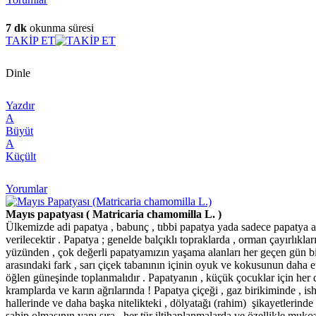
7 dk
okunma süresi
TAKİP ET
Dinle
Yazdır
A
Büyüt
A
Küçült
Yorumlar
Mayıs papatyası ( Matricaria chamomilla L. )
Ülkemizde adi papatya , babunç , tıbbi papatya yada sadece papatya adl
verilecektir . Papatya ; genelde balçıklı topraklarda , orman çayırlıklar
yüzünden , çok değerli papatyamızın yaşama alanları her geçen gün bira
arasındaki fark , sarı çiçek tabanının içinin oyuk ve kokusunun daha e
öğlen güneşinde toplanmalıdır . Papatyanın , küçük çocuklar için her d
kramplarda ve karın ağrılarında ! Papatya çiçeği , gaz birikiminde , i
hallerinde ve daha başka nitelikteki , dölyatağı (rahim) şikayetlerinde ,
sahip olmasının yanı sıra , her tür iltihaplanmalarda ve özellikle mukoz