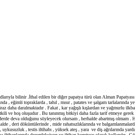
arıyla bilinir .İthal edilen bir diğer papatya türü olan Alman Papatyas
ında , eğimli topraklarda , tahıl , mısır , patates ve şalgam tarlalarında 
z daha daralmaktadır . Fakat , kar yağışlı kışlardan ve yağmurlu ilkbaha
tkili ve hoş oluşudur . Bu tanınmış bitkiyi daha fazla tarif etmeye gere
erde deva olduğunu söyleyecek olursam , herhalde abartmış olmam . Her tü
shalde , deri döküntülerinde , mide rahatsızlıklarında ve balgamlanmala
 uykusuzluk , testis iltihabı , yüksek ateş , yara ve diş ağrılarında yardım
a iltihaplarında dezenfeksiyon ve iltihap kurutucu olarak kullanılır . Göz