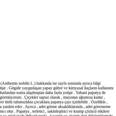
ı (Anthemis nobilis L.) hakkında ise sayfa sonunda ayrıca bilgi
yetişir . Gitgide yaygınlaşan yapay gübre ve kimyasal ilaçların kullanımı
rlardan sonra alışılmıştan daha fazla yetişir . Yabani papatya ile
k görmüyorum . Çiçekler sapsız olarak , mayıstan ağustosa kadar ,
rlü rahatsızlıkta çocuklara papatya çayı içirilebilir . Özellikle ,
rda yardım eder . Ayrıca , adet görme aksaklıklarında , adet görememe
cı olur . Papatya , terletici , sakinleştirici ve kramp çözücü etkilere
 ve gözkapağı iltihaplarında , kaşıntılı ve akıntılı deri döküntülerinde