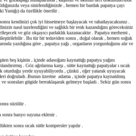
ıldığınızda veya sinirlendiğinizde , hemen bir bardak papatya çayı
 Yastığı) da özellikle önerilir .
en sonra kendinizi çok iyi hissetmeye başlayacak ve rahatlayacaksınız .
nizin nasıl tazelendiğini ve sağlıklı bir renk kazandığını göreceksiniz
üzelleşecek ve göz okşayıcı parlaklık kazanacaktır . Papatya merhemi ,
ileştirilebilir . Bu tür bir tedaviden sonra , doğal olarak , hemen soğuk
plarında yazdığına göre , papatya yağı , organların yorgunluğunu alır ve
şiten beş kişinin , içinde adasoğanı kaynattığı papatya yağını
ndırırmış . Göz ağrılarına karşı , sütte kaynattığı papatyalar ı sıcak
cak oturduğu yerde uyuyabiliyordu , çünkü , eğer yatarak uyuyacak
zleri doğruladı .Bunun üzerine adama , içinde papatya kaynatılmış
k ve sonraları gitgide berraklaşarak gelmeye başladı . Sekiz gün sonra
onra süzülür .
n sonra banyo suyuna eklenir .
ükten sonra sıcak sütle kompresler yapılır .