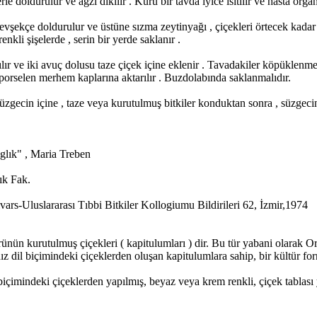
e doldurulur ve ağzı dikilir . Kuru bir tavda iyice ısıtılır ve hasta orga
gevşekçe doldurulur ve üstüne sızma zeytinyağı , çiçekleri örtecek kadar
nkli şişelerde , serin bir yerde saklanır .
ır ve iki avuç dolusu taze çiçek içine eklenir . Tavadakiler köpüklenmeye 
a porselen merhem kaplarına aktarılır . Buzdolabında saklanmalıdır.
üzgecin içine , taze veya kurutulmuş bitkiler konduktan sonra , süzgeci
glık" , Maria Treben
ık Fak.
rs-Uluslararası Tıbbi Bitkiler Kollogiumu Bildirileri 62, İzmir,1974
ün kurutulmuş çiçekleri ( kapitulumları ) dir. Bu tür yabani olarak O
ız dil biçimindeki çiçeklerden oluşan kapitulumlara sahip, bir kültür f
imindeki çiçeklerden yapılmış, beyaz veya krem renkli, çiçek tablası y