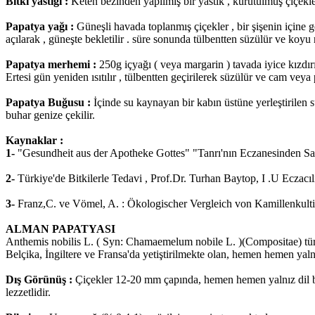
Bitki yastığı :
Keten bezinden yapılmış bir yastık , kurutulmuş çiçeklerl
Papatya yağı :
Güneşli havada toplanmış çiçekler , bir şişenin içine 
açılarak , güneşte bekletilir . süre sonunda tülbentten süzülür ve koyu re
Papatya merhemi :
250g içyağı ( veya margarin ) tavada iyice kızdırıl
Ertesi gün yeniden ısıtılır , tülbentten geçirilerek süzülür ve cam vey
Papatya Buğusu :
İçinde su kaynayan bir kabın üstüne yerleştirilen s
buhar genize çekilir.
Kaynaklar :
1-
"Gesundheit aus der Apotheke Gottes" "Tanrı'nın Eczanesinden Sa
2-
Türkiye'de Bitkilerle Tedavi , Prof.Dr. Turhan Baytop, I .U Eczacıl
3-
Franz,C. ve Vömel, A. : Ökologischer Vergleich von Kamillenkultiva
ALMAN PAPATYASI
Anthemis nobilis L. ( Syn: Chamaemelum nobile L. )(Compositae) türün
Belçika, İngiltere ve Fransa'da yetiştirilmekte olan, hemen hemen yaln
Dış Görünüş :
Çiçekler 12-20 mm çapında, hemen hemen yalnız dil biç
lezzetlidir.