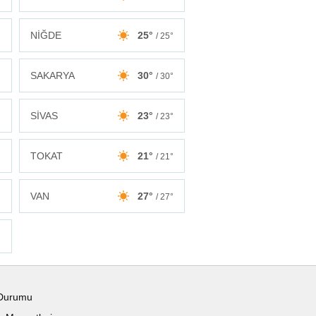
NİĞDE
25°
°
/ 25°
SAKARYA
30°
°
/ 30°
SİVAS
23°
°
/ 23°
TOKAT
21°
°
/ 21°
VAN
27°
°
/ 27°
°
Durumu