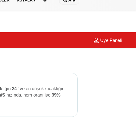
Ara
ÜLER
RÜYALAR
Üye Paneli
klığın
24°
ve en düşük sıcaklığın
m/S
hızında, nem oranı ise
39%