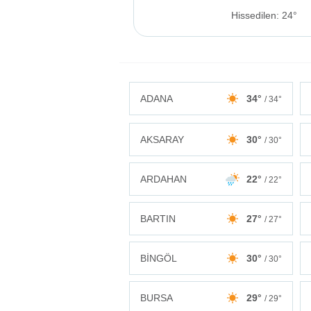
Hissedilen: 24°
ADANA
34°
/ 34°
AKSARAY
30°
/ 30°
ARDAHAN
22°
/ 22°
BARTIN
27°
/ 27°
BİNGÖL
30°
/ 30°
BURSA
29°
/ 29°