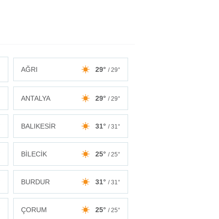
AĞRI
29°
/ 29°
ANTALYA
29°
°
/ 29°
BALIKESİR
31°
°
/ 31°
BİLECİK
25°
°
/ 25°
BURDUR
31°
°
/ 31°
ÇORUM
25°
°
/ 25°