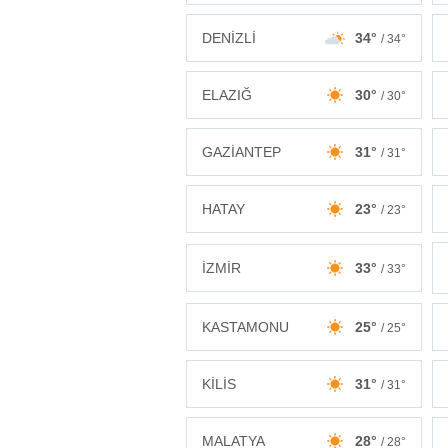
DENİZLİ
34°
/ 34°
ELAZIĞ
30°
/ 30°
GAZİANTEP
31°
/ 31°
HATAY
23°
/ 23°
İZMİR
33°
/ 33°
KASTAMONU
25°
/ 25°
KİLİS
31°
/ 31°
MALATYA
28°
/ 28°