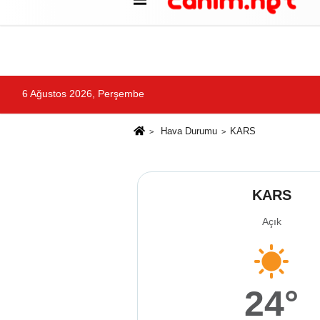
Künye
İletişim
Çerez Politikası
G
6 Ağustos 2026, Perşembe
Hava Durumu
KARS
KARS
Açık
24°