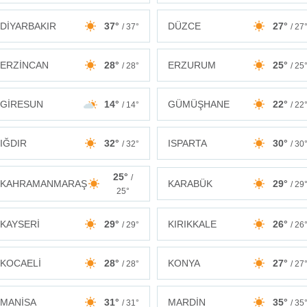
DİYARBAKIR
37°
DÜZCE
27°
/ 37°
/ 27
ERZİNCAN
28°
ERZURUM
25°
/ 28°
/ 25
GİRESUN
14°
GÜMÜŞHANE
22°
/ 14°
/ 22
IĞDIR
32°
ISPARTA
30°
/ 32°
/ 30
25°
/
KAHRAMANMARAŞ
KARABÜK
29°
/ 29
25°
KAYSERİ
29°
KIRIKKALE
26°
/ 29°
/ 26
KOCAELİ
28°
KONYA
27°
/ 28°
/ 27
MANİSA
31°
MARDİN
35°
/ 31°
/ 35