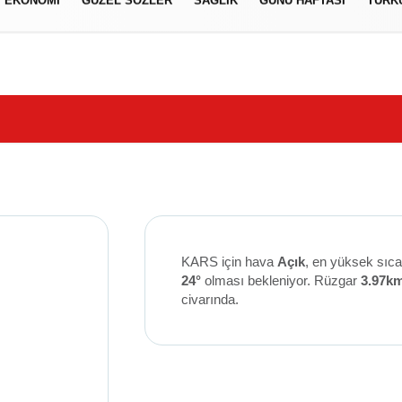
EKONOMI
GÜZEL SÖZLER
SAĞLIK
GÜNÜ HAFTASI
TÜRK
izlilik İlkeleri
KARS için hava
Açık
, en yüksek sıca
24°
olması bekleniyor. Rüzgar
3.97k
civarında.