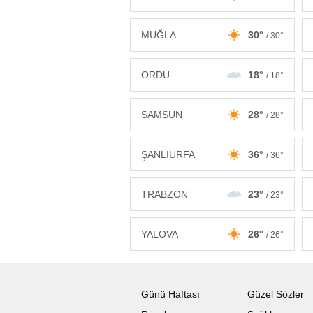
MUĞLA
30°
/ 30°
ORDU
18°
/ 18°
SAMSUN
28°
/ 28°
ŞANLIURFA
36°
/ 36°
TRABZON
23°
/ 23°
YALOVA
26°
/ 26°
Günü Haftası
Güzel Sözler