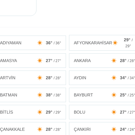
29°
/
ADIYAMAN
36°
AFYONKARAHİSAR
/ 36°
29°
AMASYA
27°
ANKARA
28°
/ 27°
/ 28
ARTVİN
28°
AYDIN
34°
/ 28°
/ 34
BATMAN
38°
BAYBURT
25°
/ 38°
/ 25
BİTLİS
29°
BOLU
27°
/ 29°
/ 27
ÇANAKKALE
28°
ÇANKIRI
24°
/ 28°
/ 24