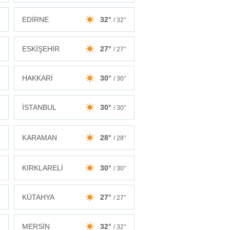
EDİRNE
32°
°
/ 32°
ESKİŞEHİR
27°
°
/ 27°
HAKKARİ
30°
°
/ 30°
İSTANBUL
30°
°
/ 30°
KARAMAN
28°
°
/ 28°
KIRKLARELİ
30°
°
/ 30°
KÜTAHYA
27°
°
/ 27°
MERSİN
32°
°
/ 32°