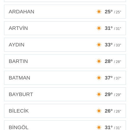
ARDAHAN
25°
/ 25°
ARTVİN
31°
/ 31°
AYDIN
33°
/ 33°
BARTIN
28°
/ 28°
BATMAN
37°
/ 37°
BAYBURT
29°
/ 29°
BİLECİK
26°
/ 26°
BİNGÖL
31°
/ 31°