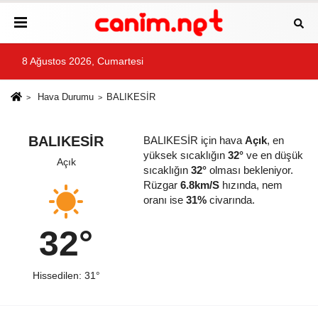
8 Ağustos 2026, Cumartesi
Hava Durumu
BALIKESİR
BALIKESİR
BALIKESİR için hava
Açık
, en
yüksek sıcaklığın
32°
ve en düşük
Açık
sıcaklığın
32°
olması bekleniyor.
Rüzgar
6.8km/S
hızında, nem
oranı ise
31%
civarında.
32°
Hissedilen: 31°