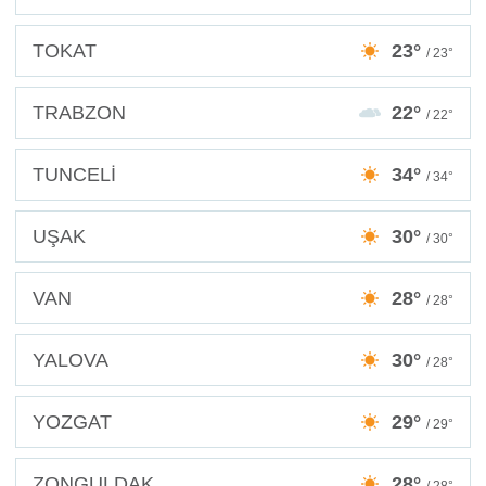
TOKAT
23°
/ 23°
TRABZON
22°
/ 22°
TUNCELİ
34°
/ 34°
UŞAK
30°
/ 30°
VAN
28°
/ 28°
YALOVA
30°
/ 28°
YOZGAT
29°
/ 29°
ZONGULDAK
28°
/ 28°