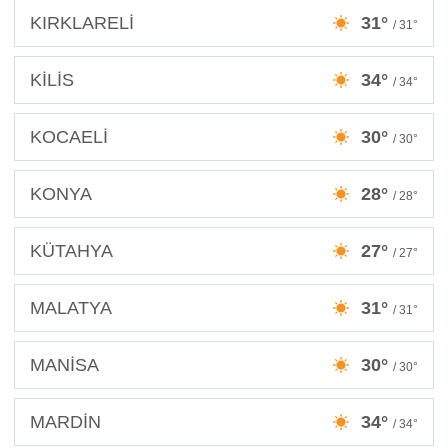
KIRKLARELİ
31°
/ 31°
KİLİS
34°
/ 34°
KOCAELİ
30°
/ 30°
KONYA
28°
/ 28°
KÜTAHYA
27°
/ 27°
MALATYA
31°
/ 31°
MANİSA
30°
/ 30°
MARDİN
34°
/ 34°