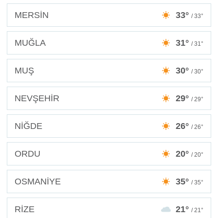
MERSİN
33°
/ 33°
MUĞLA
31°
/ 31°
MUŞ
30°
/ 30°
NEVŞEHİR
29°
/ 29°
NİĞDE
26°
/ 26°
ORDU
20°
/ 20°
OSMANİYE
35°
/ 35°
RİZE
21°
/ 21°