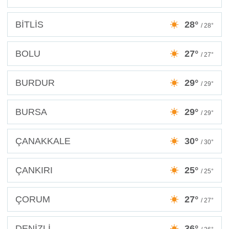
BİTLİS
28°
/ 28°
BOLU
27°
/ 27°
BURDUR
29°
/ 29°
BURSA
29°
/ 29°
ÇANAKKALE
30°
/ 30°
ÇANKIRI
25°
/ 25°
ÇORUM
27°
/ 27°
DENİZLİ
36°