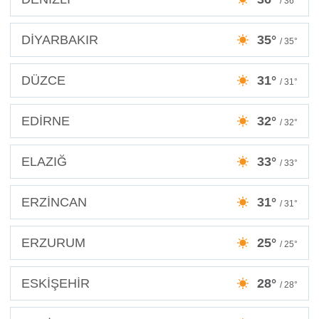
/ 36°
DİYARBAKIR
35°
/ 35°
DÜZCE
31°
/ 31°
EDİRNE
32°
/ 32°
ELAZIĞ
33°
/ 33°
ERZİNCAN
31°
/ 31°
ERZURUM
25°
/ 25°
ESKİŞEHİR
28°
/ 28°