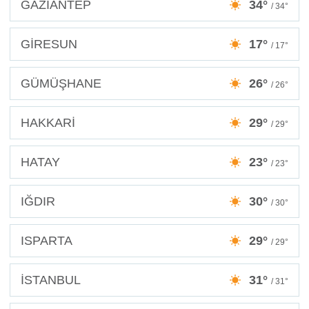
GAZİANTEP
34°
/ 34°
GİRESUN
17°
/ 17°
GÜMÜŞHANE
26°
/ 26°
HAKKARİ
29°
/ 29°
HATAY
23°
/ 23°
IĞDIR
30°
/ 30°
ISPARTA
29°
/ 29°
İSTANBUL
31°
/ 31°