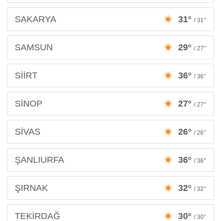
SAKARYA
31°
/ 31°
SAMSUN
29°
/ 27°
SİİRT
36°
/ 36°
SİNOP
27°
/ 27°
SİVAS
26°
/ 26°
ŞANLIURFA
36°
/ 36°
ŞIRNAK
32°
/ 32°
TEKİRDAĞ
30°
/ 30°