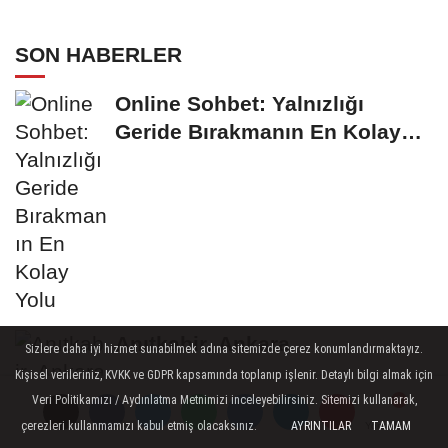
SON HABERLER
Online Sohbet: Yalnızlığı
Geride Bırakmanın En Kolay
Yolu
Anıtkabir, Ankara
Sizlere daha iyi hizmet sunabilmek adına sitemizde çerez konumlandırmaktayız.
Kişisel verileriniz, KVKK ve GDPR kapsamında toplanıp işlenir. Detaylı bilgi almak için
Veri Politikamızı / Aydınlatma Metnimizi inceleyebilirsiniz. Sitemizi kullanarak,
Trsohbet Sohbet Odaları
çerezleri kullanmamızı kabul etmiş olacaksınız.
AYRINTILAR
TAMAM
Yorumlar
Yorumlar