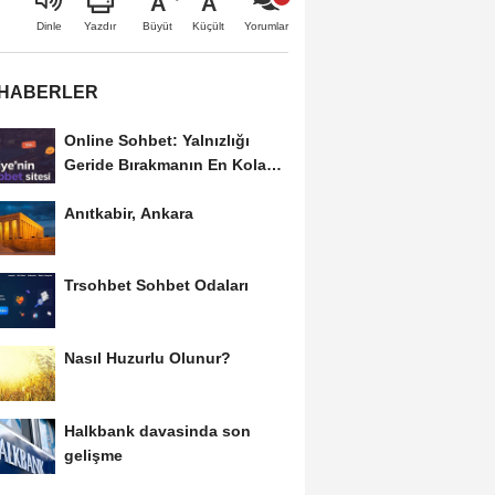
A
A
Büyüt
Küçült
Dinle
Yazdır
Yorumlar
 HABERLER
Online Sohbet: Yalnızlığı
Geride Bırakmanın En Kolay
Yolu
Anıtkabir, Ankara
Trsohbet Sohbet Odaları
Nasıl Huzurlu Olunur?
Halkbank davasinda son
gelişme