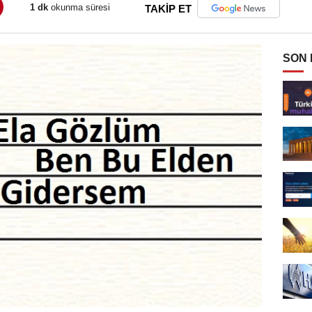
1 dk
okunma süresi
TAKİP ET
SON