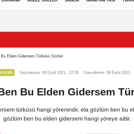
EKONOMI
GÜZEL SÖZLER
SAĞLIK
GÜNÜ HAFTASI
TÜRK
izlilik İlkeleri
Bu Elden Gidersem Türküsü Sözleri
Yayınlanma: 08 Eylül 2021 - 22:05
Güncelleme: 08 Eylül 2021 -
RKÜLER
Ben Bu Elden Gidersem Tür
rsem türküsü hangi yörenindir, ela gözlüm ben bu e
gözlüm ben bu elden gidersem hangi yöreye aittir.