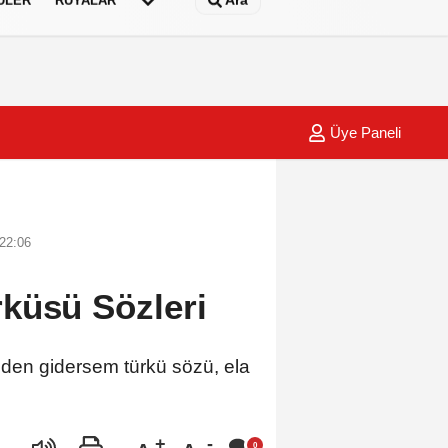
Ara
ÜLER
RÜYALAR
Üye Paneli
 22:06
küsü Sözleri
lden gidersem türkü sözü, ela