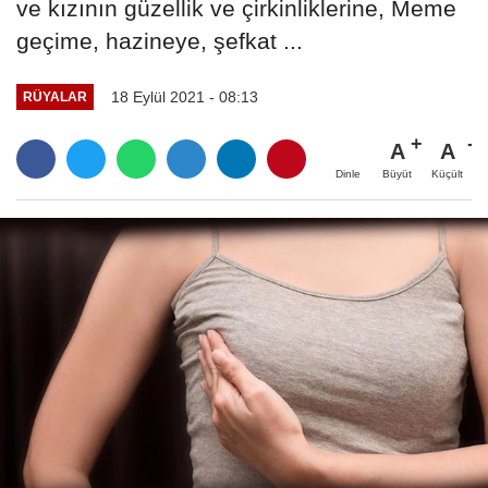
ve kızının güzellik ve çirkinliklerine, Meme
geçime, hazineye, şefkat ...
18 Eylül 2021 - 08:13
RÜYALAR
A
A
Büyüt
Küçült
Dinle