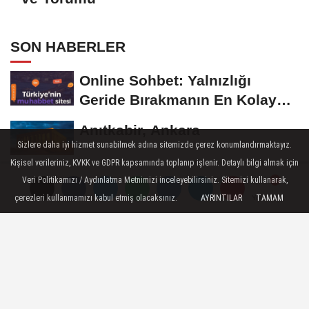
SON HABERLER
Online Sohbet: Yalnızlığı
Geride Bırakmanın En Kolay
Yolu
Anıtkabir, Ankara
Sizlere daha iyi hizmet sunabilmek adına sitemizde çerez konumlandırmaktayız.
Kişisel verileriniz, KVKK ve GDPR kapsamında toplanıp işlenir. Detaylı bilgi almak için
Trsohbet Sohbet Odaları
Veri Politikamızı / Aydınlatma Metnimizi inceleyebilirsiniz. Sitemizi kullanarak,
çerezleri kullanmamızı kabul etmiş olacaksınız.
AYRINTILAR
TAMAM
Yorumlar
Yorumlar
Yorumlar
Nasıl Huzurlu Olunur?
Halkbank davasinda son
gelişme