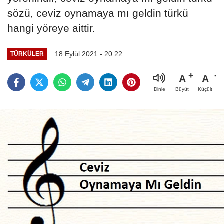
sözü, ceviz oynamaya mı geldin türkü
hangi yöreye aittir.
18 Eylül 2021 - 20:22
TÜRKÜLER
A
A
Büyüt
Küçült
Dinle