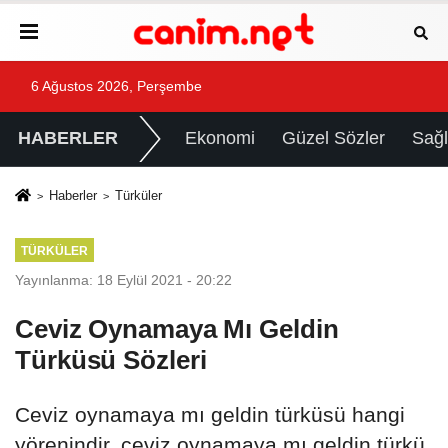
6 Ağustos 2026, Perşembe
HABERLER
Ekonomi
Güzel Sözler
Sağl
Haberler
Türküler
TÜRKÜLER
Yayınlanma: 18 Eylül 2021 - 20:22
Ceviz Oynamaya Mı Geldin
Türküsü Sözleri
Ceviz oynamaya mı geldin türküsü hangi
yörenindir, ceviz oynamaya mı geldin türkü