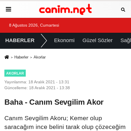
8 Ağustos 2026, Cumartesi
HABERLER
Ekonomi
Güzel Sözler
Sağl
Haberler
Akorlar
AKORLAR
Yayınlanma: 18 Aralık 2021 - 13:31
Güncelleme: 18 Aralık 2021 - 13:38
Baha - Canım Sevgilim Akor
Canım Sevgilim Akoru; Kemer olup
saracağım ince belini tarak olup çözeceğim