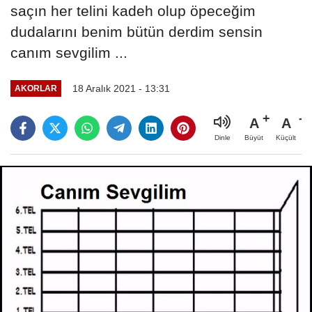
saçın her telini kadeh olup öpeceğim
dudalarını benim bütün derdim sensin
canım sevgilim ...
18 Aralık 2021 - 13:31
AKORLAR
A
A
Büyüt
Küçült
Dinle