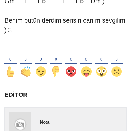
Gm F Eb F Eb Dm )
Benim bütün derdim sensin canım sevgilim
) 3
EDİTÖR
Nota